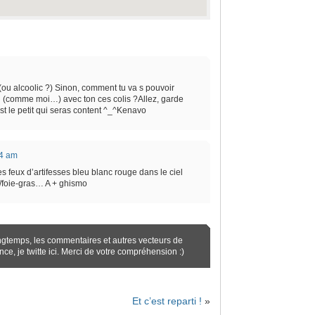
! (ou alcoolic ?) Sinon, comment tu va s pouvoir
au (comme moi…) avec ton ces colis ?Allez, garde
st le petit qui seras content ^_^Kenavo
14 am
es feux d’artifesses bleu blanc rouge dans le ciel
/foie-gras… A + ghismo
ngtemps, les commentaires et autres vecteurs de
ence,
je twitte ici
. Merci de votre compréhension :)
Et c’est reparti !
»