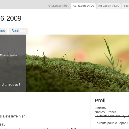
Ghismosphère :
Au Japon v4.00
Au Japon v3.00
Sit
06-2009
éos
Boutique
as trop quoi
J’ai trouvé !
Profil
Ghismo
Nantes, France
a ete livre hier :
Et Maintenant Osaka, J
En route pour le Japon !
reau