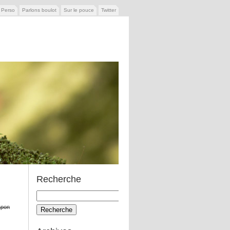
e Perso
Parlons boulot
Sur le pouce
Twitter
Recherche
Recherche
pour:
apon