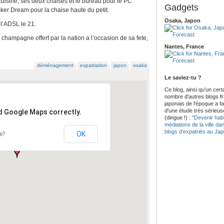
cuisine, ses deux chaises et le bureau pour le PC
Gadgets
ker Dream pour la chaise haute du petit.
Osaka, Japon
 l’ADSL le 21.
 champagne offert par la nation a l’occasion de sa fete,
Nantes, France
déménagement
expatriation
japon
osaka
Le saviez-tu ?
Ce blog, ainsi qu'un cert
nombre d'autres blogs f
japonais de l'époque a fait
d'une étude très sérieus
ad Google Maps correctly.
(dingue !) :
"Devenir habi
médiations de la ville da
blogs d’expatriés au Ja
OK
e?