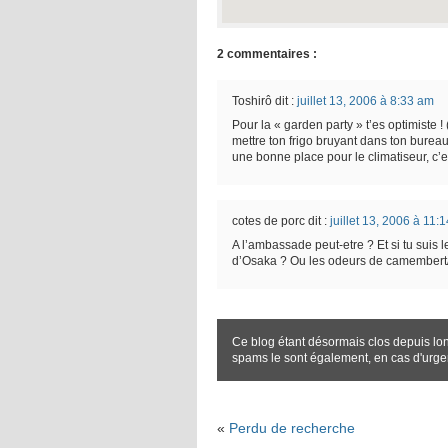
2 commentaires :
Toshirô
dit :
juillet 13, 2006 à 8:33 am
Pour la « garden party » t’es optimiste 
mettre ton frigo bruyant dans ton bure
une bonne place pour le climatiseur, c’e
cotes de porc
dit :
juillet 13, 2006 à 11:
A l’ambassade peut-etre ? Et si tu suis l
d’Osaka ? Ou les odeurs de camembert
Ce blog étant désormais clos depuis lo
spams le sont également, en cas d'urg
«
Perdu de recherche