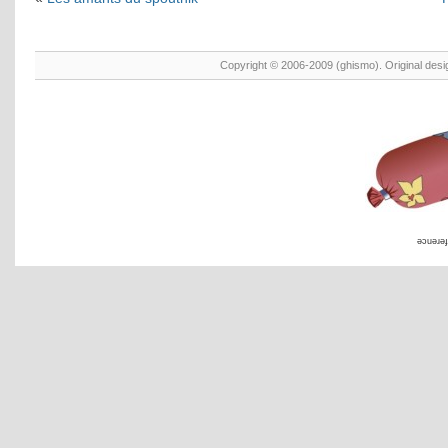
Copyright © 2006-2009 (ghismo). Original des
əɔuəɹəɟ