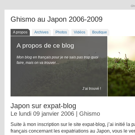
Gh
Ghismo au Japon 2006-2009
A propos
Archives
Photos
Vidéos
Boutique
A propos de ce blog
Mon blog en français pour je ne sais pas trop quoi
faire, mais on va trouver…
J’ai trouvé !
Japon sur expat-blog
Le lundi 09 janvier 2006 | Ghismo
Suite à mon inscription sur le site expat-blog, j’ai initié la 
français concernant les expatriations au Japon, vous le verr