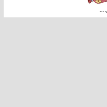
əɔuəɹəɟ