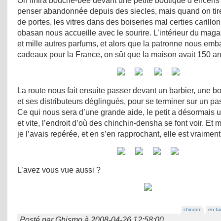
On finira bouche-bée devant une petite boutique d’encens 
penser abandonnée depuis des siecles, mais quand on tire
de portes, les vitres dans des boiseries mal certies carillo
obasan nous accueille avec le sourire. L’intérieur du maga
et mille autres parfums, et alors que la patronne nous emba
cadeaux pour la France, on sût que la maison avait 150 
La route nous fait ensuite passer devant un barbier, une b
et ses distributeurs déglingués, pour se terminer sur un p
Ce qui nous sera d’une grande aide, le petit a désormais un
et vite, l’endroit d’où des chinchin-densha se font voir. Et m
je l’avais repérée, et en s’en rapprochant, elle est vraimen
L’avez vous vue aussi ?
chinden
en fa
Posté par
Ghismo
à
2008-04-26 12:58:00