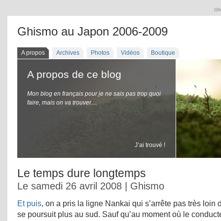
Gh
Ghismo au Japon 2006-2009
A propos
Archives
Photos
Vidéos
Boutique
A propos de ce blog
Mon blog en français pour je ne sais pas trop quoi
faire, mais on va trouver…
J’ai trouvé !
Le temps dure longtemps
Le samedi 26 avril 2008 | Ghismo
Et puis
, on a pris la ligne Nankai qui s’arrête pas très loin
se poursuit plus au sud. Sauf qu’au moment où le conducte