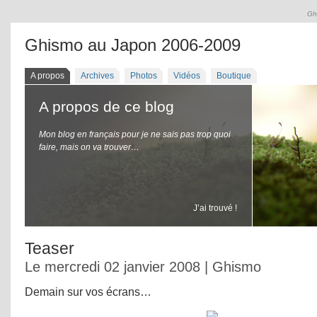
Gh
Ghismo au Japon 2006-2009
A propos
Archives
Photos
Vidéos
Boutique
A propos de ce blog
Mon blog en français pour je ne sais pas trop quoi
faire, mais on va trouver…
J’ai trouvé !
Teaser
Le mercredi 02 janvier 2008 | Ghismo
Demain sur vos écrans…