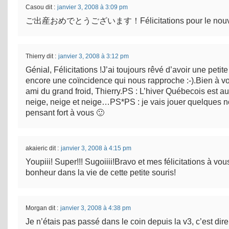
Casou
dit :
janvier 3, 2008 à 3:09 pm
ご出産おめでとうございます！Félicitations pour le nouve
Thierry
dit :
janvier 3, 2008 à 3:12 pm
Génial, Félicitations !J’ai toujours rêvé d’avoir une petite 
encore une coïncidence qui nous rapproche :-).Bien à vo
ami du grand froid, Thierry.PS : L’hiver Québecois est a
neige, neige et neige…PS*PS : je vais jouer quelques n
pensant fort à vous 🙂
akaieric
dit :
janvier 3, 2008 à 4:15 pm
Youpiii! Super!!! Sugoiiii!Bravo et mes félicitations à vou
bonheur dans la vie de cette petite souris!
Morgan
dit :
janvier 3, 2008 à 4:38 pm
Je n’étais pas passé dans le coin depuis la v3, c’est dire 