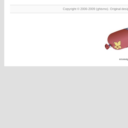
Copyright © 2006-2009 (ghismo). Original des
əɔuəɹəɟ