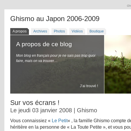
Gh
Ghismo au Japon 2006-2009
A propos
Archives
Photos
Vidéos
Boutique
A propos de ce blog
Mon blog en français pour je ne sais pas trop quoi
faire, mais on va trouver…
J’ai trouvé !
Sur vos écrans !
Le jeudi 03 janvier 2008 | Ghismo
Vous connaissiez «
Le Petit
« , la famille Ghismo compte 
héritière en la personne de « La Toute Petite », et vous p