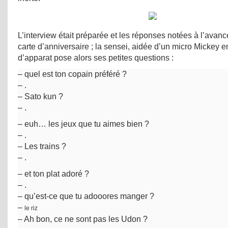
L’interview était préparée et les réponses notées à l’avance
carte d’anniversaire ; la sensei, aidée d’un micro Mickey e
d’apparat pose alors ses petites questions :
– quel est ton copain préféré ?
– .
– Sato kun ?
– .
– euh… les jeux que tu aimes bien ?
– .
– Les trains ?
– .
– et ton plat adoré ?
– .
– qu’est-ce que tu adooores manger ?
–
le riz
– Ah bon, ce ne sont pas les Udon ?