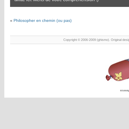
«
Philosopher en chemin (ou pas)
Copyright © 2006-2009 (ghismo). Original des
əɔuəɹəɟ