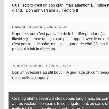
Ouai, Totoro c’est un bon plan, mais attention à l’indiges
gland…Bon anniversaire au Téotoro !!
Ghismo
dit :
septembre 7, 2007 à 8:47 am
Kapoue < oui, c'est pas faute de le brieffer pourtant :)Jul
likwid < je pense que ça a un petit rapport avec le neko
c'est pas tout de suite, mais je le garde de côté :)Jep < i
pas tout à fait la direction
Yo-chan
dit :
septembre 11, 2007 à 11:55 am
Bon anniversaire au ptit bout^^.A quel age on commence
maternelle au japon?
Ce blog étant désormais clos depuis longtemps, les com
autres vecteurs de spams le sont également, en cas d'u
twitte ici
. Merci de votre compréhension :)