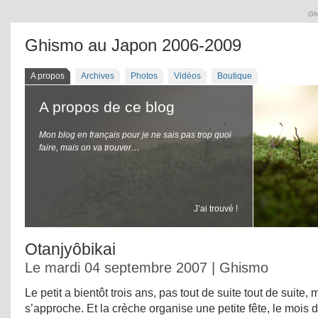
Gh
Ghismo au Japon 2006-2009
A propos
Archives
Photos
Vidéos
Boutique
A propos de ce blog
Mon blog en français pour je ne sais pas trop quoi
faire, mais on va trouver…
J’ai trouvé !
Otanjyôbikai
Le mardi 04 septembre 2007 | Ghismo
Le petit a bientôt trois ans, pas tout de suite tout de suite, 
s’approche. Et la crèche organise une petite fête, le mois d