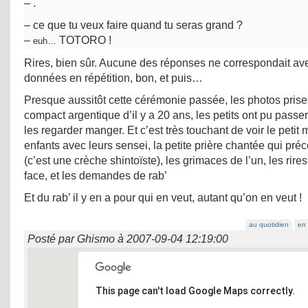
– .
– ce que tu veux faire quand tu seras grand ?
–
TOTORO !
euh…
Rires, bien sûr. Aucune des réponses ne correspondait av
données en répétition, bon, et puis…
Presque aussitôt cette cérémonie passée, les photos pris
compact argentique d’il y a 20 ans, les petits ont pu passer
les regarder manger. Et c’est très touchant de voir le peti
enfants avec leurs sensei, la petite prière chantée qui pré
(c’est une crèche shintoïste), les grimaces de l’un, les rires
face, et les demandes de rab’
Et du rab’ il y en a pour qui en veut, autant qu’on en veut !
au quotidien
en 
Posté par
Ghismo
à
2007-09-04 12:19:00
This page can't load Google Maps correctly.