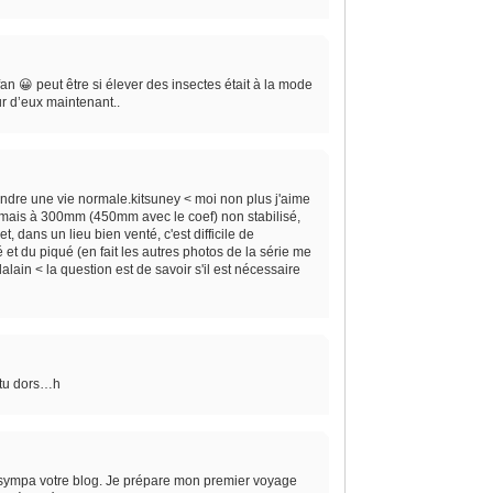
 fan 😀 peut être si élever des insectes était à la mode
r d’eux maintenant..
rendre une vie normale.kitsuney < moi non plus j'aime
 mais à 300mm (450mm avec le coef) non stabilisé,
t, dans un lieu bien venté, c'est difficile de
 et du piqué (en fait les autres photos de la série me
alain < la question est de savoir s'il est nécessaire
 tu dors…h
ès sympa votre blog. Je prépare mon premier voyage