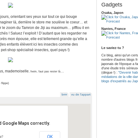
Gadgets
Osaka, Japon
ujours, orientant ses yeux sur tout ce qui bouge
maginer là, derrière le store me soulève le coeur… et
tir le zoom du Tamron de Jiji au maximum… pfffou il en
Nantes, France
hés ! Saluez l’exploit ! D’autant que les regarder ne
rès mon épouse, elle est tellement grande qu’elle a
(les enfants élèvent ici les insectes comme des
Le saviez-tu ?
et-shop spécialisé insectes, quel pays !)
Ce blog, ainsi qu'un cert
nombre d'autres blogs f
japonais de l'époque a fait
d'une étude très sérieus
ous, mademoiselle
…
, hein
, faut pas rester là
(dingue !) :
"Devenir habi
médiations de la ville da
blogs d’expatriés au Ja
 flippe)
brrrr
vu de l'appart
ad Google Maps correctly.
OK
e?