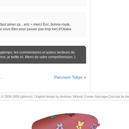
 faut aimer ça…eric < merci Eric, bonne route,
i vous êtes pour passer pas trop loin d'Osaka
ngtemps, les commentaires et autres vecteurs de
ence,
je twitte ici
. Merci de votre compréhension :)
n…
Parcourir Tokyo
»
 © 2006-2009 (ghismo). Original design by
Andreas Viklund
. Footer-Sausage-Concept by
It