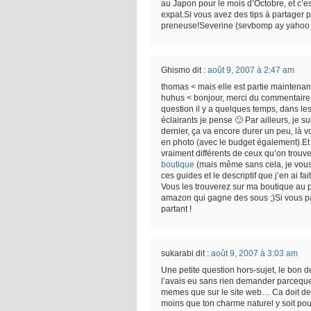
au Japon pour le mois d’Octobre, et c’est 
expat.Si vous avez des tips à partager po
preneuse!Severine (sevbomp ay yahoo d
Ghismo
dit :
août 9, 2007 à 2:47 am
thomas < mais elle est partie maintenant
huhus < bonjour, merci du commentaire,
question il y a quelques temps, dans l
éclairants je pense 🙂 Par ailleurs, je s
dernier, ça va encore durer un peu, là
en photo (avec le budget également).Et 
vraiment différents de ceux qu’on trouv
boutique
(mais même sans cela, je vous 
ces guides et le descriptif que j’en ai fai
Vous les trouverez sur ma boutique au p
amazon qui gagne des sous ;)Si vous pas
partant !
sukarabi
dit :
août 9, 2007 à 3:03 am
Une petite question hors-sujet, le bon d
l’avais eu sans rien demander parceque mo
memes que sur le site web… Ca doit dep
moins que ton charme naturel y soit pou