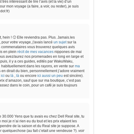
très intéressant de lire l’avis (et la vie) d’un
ur mon voyage (a faire, a voir, ou rester), je suis
ot fr)
, hein ! 🙂 Elle reviendra pas. Plus. Jamais.les
 pour votre voyage, j'avais lancé
un sujet
sur la
es commenataires vous trouverez quelques avis
uis en plein
récit de mes vacances
nippones de mai
 vous avez/aurez nos promenades en long en large et
puis, il y a ces guides, edités par WakuWaku,
e habituellement dans les rayons, en vente sur
ma
en dirait du bien, personnellement j’adore vraiment
t
ici
ou
là
,
là
ou encore
ici aussi un peu
est sincère).
rix d’amazon, sauf que sur ma boutique, c’est pas
sez dans le coin, pour un café je suis toujours
e 30.000 Yens que tu avais eu chez Dell Real site, tu
i je n’ai rien eu du tout et les prix etaient les
endre de la saison et du Real site je suppose. A
r quelquechose (au fait c’etait une vendeuse ?).
voir