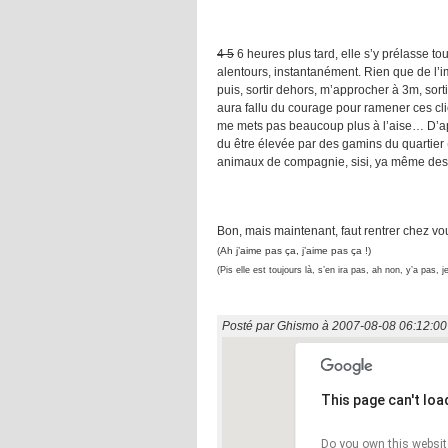
4 5
6 heures plus tard, elle s’y prélasse to
alentours, instantanément. Rien que de l’i
puis, sortir dehors, m’approcher à 3m, sor
aura fallu du courage pour ramener ces clic
me mets pas beaucoup plus à l’aise… D’ap
du être élevée par des gamins du quartier 
animaux de compagnie, sisi, ya même des p
Bon, mais maintenant, faut rentrer chez v
(Ah j’aime pas ça, j’aime pas ça !)
(Pis elle est toujours là, s’en ira pas, ah non, y’a pas, je
Posté par
Ghismo
à
2007-08-08 06:12:00
This page can't lo
Do you own this websit