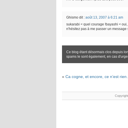
Ghismo
dit :
août 13, 2007 à 6:21 am
sukarabi < quel courage !bayashi < oui,
n'hésitez pas à me passer un message s
Ce blog étant désormais clos depuis lo
spams le sont également, en cas d'urg
«
Ca cogne, et encore, ce n’est rie
Copyright