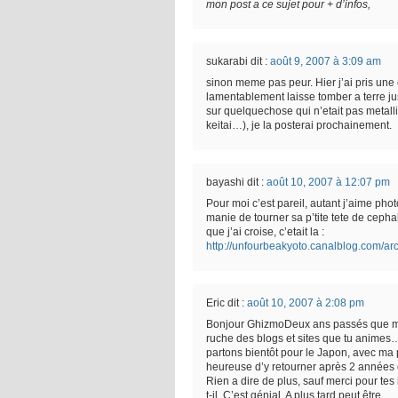
mon post a ce sujet pour + d’infos,
sukarabi
dit :
août 9, 2007 à 3:09 am
sinon meme pas peur. Hier j’ai pris une 
lamentablement laisse tomber a terre jus
sur quelquechose qui n’etait pas metalli
keitai…), je la posterai prochainement.
bayashi
dit :
août 10, 2007 à 12:07 pm
Pour moi c’est pareil, autant j’aime phot
manie de tourner sa p’tite tete de ceph
que j’ai croise, c’etait la :
http://unfourbeakyoto.canalblog.com/ar
Eric
dit :
août 10, 2007 à 2:08 pm
Bonjour GhizmoDeux ans passés que ma
ruche des blogs et sites que tu animes
partons bientôt pour le Japon, avec ma 
heureuse d’y retourner après 2 années 
Rien a dire de plus, sauf merci pour te
t-il. C’est génial. A plus tard peut être.