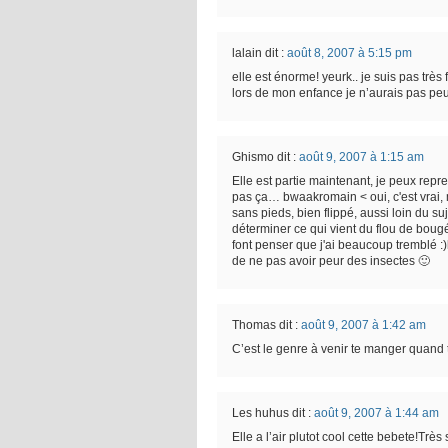
lalain
dit :
août 8, 2007 à 5:15 pm
elle est énorme! yeurk.. je suis pas très
lors de mon enfance je n’aurais pas peu
Ghismo
dit :
août 9, 2007 à 1:15 am
Elle est partie maintenant, je peux rep
pas ça… bwaakromain < oui, c'est vrai,
sans pieds, bien flippé, aussi loin du suje
déterminer ce qui vient du flou de bougé
font penser que j'ai beaucoup tremblé :)l
de ne pas avoir peur des insectes 🙂
Thomas
dit :
août 9, 2007 à 1:42 am
C’est le genre à venir te manger quand
Les huhus
dit :
août 9, 2007 à 1:44 am
Elle a l’air plutot cool cette bebete!Tr