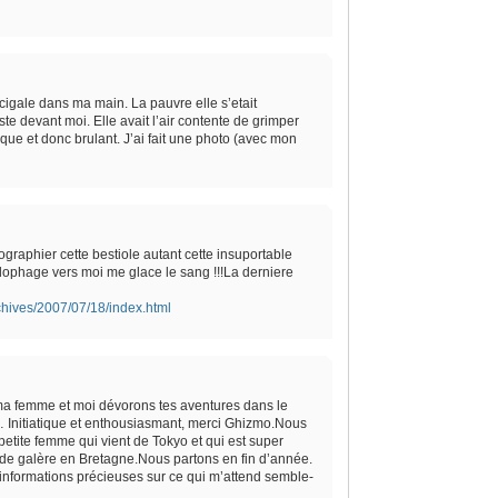
cigale dans ma main. La pauvre elle s’etait
te devant moi. Elle avait l’air contente de grimper
que et donc brulant. J’ai fait une photo (avec mon
ographier cette bestiole autant cette insuportable
alophage vers moi me glace le sang !!!La derniere
chives/2007/07/18/index.html
 femme et moi dévorons tes aventures dans le
… Initiatique et enthousiasmant, merci Ghizmo.Nous
petite femme qui vient de Tokyo et qui est super
de galère en Bretagne.Nous partons en fin d’année.
s informations précieuses sur ce qui m’attend semble-