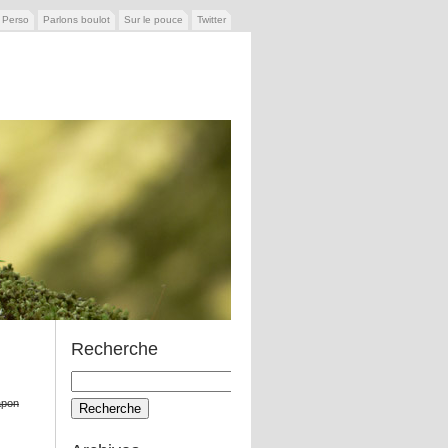
e Perso
Parlons boulot
Sur le pouce
Twitter
Recherche
Recherche
pour:
apon