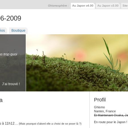
Ghismosphère :
Au Japon v4.00
Au Japon v3.00
Sit
06-2009
éos
Boutique
as trop quoi
J’ai trouvé !
a
Profil
Ghismo
Nantes, France
Et Maintenant Osaka, J
En route pour le Japon !
eau à 11h12…
(Mais pourquoi d’abord elle a choisi de se poser là ?)