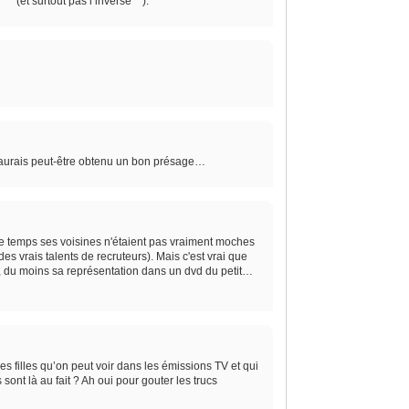
^ (et surtout pas l’inverse^^).
tu aurais peut-être obtenu un bon présage…
ême temps ses voisines n'étaient pas vraiment moches
es vrais talents de recruteurs). Mais c'est vrai que
na, du moins sa représentation dans un dvd du petit…
les filles qu’on peut voir dans les émissions TV et qui
sont là au fait ? Ah oui pour gouter les trucs