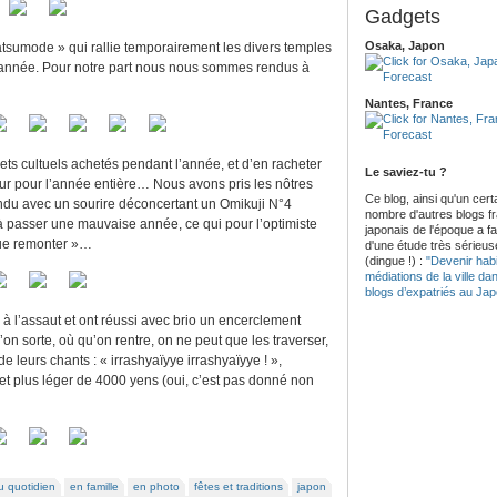
Gadgets
Osaka, Japon
tsumode » qui rallie temporairement les divers temples
l’année. Pour notre part nous nous sommes rendus à
Nantes, France
jets cultuels achetés pendant l’année, et d’en racheter
Le saviez-tu ?
eur pour l’année entière… Nous avons pris les nôtres
Ce blog, ainsi qu'un cert
endu avec un sourire déconcertant un Omikuji N°4
nombre d'autres blogs f
à passer une mauvaise année, ce qui pour l’optimiste
japonais de l'époque a fait
que remonter »…
d'une étude très sérieus
(dingue !) :
"Devenir habi
médiations de la ville da
blogs d’expatriés au Ja
 à l’assaut et ont réussi avec brio un encerclement
’on sorte, où qu’on rentre, on ne peut que les traverser,
e leurs chants : « irrashyaïyye irrashyaïyye ! »,
 et plus léger de 4000 yens (oui, c’est pas donné non
u quotidien
en famille
en photo
fêtes et traditions
japon