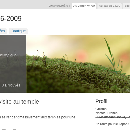
Ghismosphère :
Au Japon v4.00
Au Japon v3.00
Sit
06-2009
éos
Boutique
as trop quoi
J’ai trouvé !
isite au temple
Profil
Ghismo
Nantes, France
ais se rendent massivement aux temples pour une
Et Maintenant Osaka, J
En route pour le Japon !