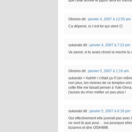
que cette année le japon sera en france ^
Ghismo
dit :
janvier 4, 2007 à 12:55 pm
Ca dépend, si c’est toi qui vient 🙂
sukarabi
dit :
janvier 4, 2007 à 7:22 pm
Va savoir, si tu avais choisi la moche 
Ghismo
dit :
janvier 5, 2007 à 1:16 am
sukarabi < Aahhh ! c'était ça !!! (en m
non plus, les moines de ce temples ont d
cette fille me faisait penser à Yuki-On
j'aurais du m'en méfier un peu plus !
sukarabi
dit :
janvier 5, 2007 à 6:16 pm
Oui effectivement elle jurerait pas avec 
ne sont là que pour… oui pourquoi elles 
bizarres et dire OISHIIIIIII.