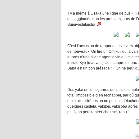
Il y a même à Osaka une ligne de bus « Ha
de l’agglomération les premiers jours de 
Sumiyoshitaisha
.
C’est l’occasion de rapporter les divers ob
de nouveaux. On tire un Omikuji qui a val
auprès d’une divine agent divin qui m’a t
intitulé Kyo (mauvais). Je m’apprête donc 
Baba est un bon présage : « On ne peut 
Des yatai en tous genres ont pris le temple
total, impossible d’en rechapper, par où qu
et tels des sirènes on ne peut se détacher d
quelques castela, yakitori, yakisoba après
plus), on peut rentrer chez soi, repu.
a