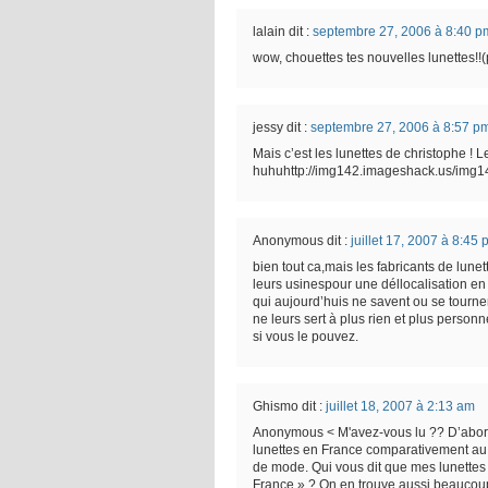
lalain
dit :
septembre 27, 2006 à 8:40 p
wow, chouettes tes nouvelles lunettes!!
jessy
dit :
septembre 27, 2006 à 8:57 p
Mais c’est les lunettes de christophe ! L
huhuhttp://img142.imageshack.us/img1
Anonymous
dit :
juillet 17, 2007 à 8:45
bien tout ca,mais les fabricants de lune
leurs usinespour une déllocalisation en 
qui aujourd’huis ne savent ou se tourne
ne leurs sert à plus rien et plus person
si vous le pouvez.
Ghismo
dit :
juillet 18, 2007 à 2:13 am
Anonymous < M'avez-vous lu ?? D’abord c
lunettes en France comparativement au 
de mode. Qui vous dit que mes lunettes
France » ? On en trouve aussi beaucoup