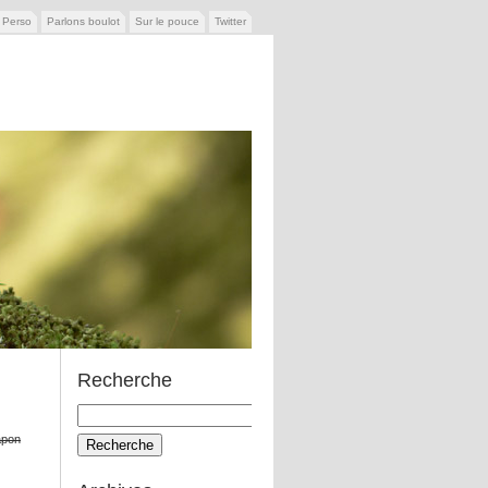
e Perso
Parlons boulot
Sur le pouce
Twitter
Recherche
Recherche
pour:
apon