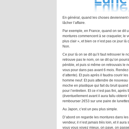
En général, quand les choses deviennent 
lâcher l’affaire.
Par exemple, en France, quand on se dit un
montures commencent à se craqueler, le vern
plus clair », et bien ce n’est pas ce jour l
Non.
Ce jour là on se dit qu’il faut retrouver l
retrouve pas le nom, on se dit qu’on pourra
pénible, et puis si même on retrouvais le 
vous pour dans pas avant 6 mois. Rendez-
d’attente). Et puis après il faudra courir l
homme neuf. Et puis attendre de nouveau 
moche en plastique qui fait du bruit quand 
pour l’entretien. Et ce n’est pas fini, aprè
(éventuellement avant il aura fallu obtenir
rembourser 2€53 sur une paire de lunettes
Au Japon, c’est un peu plus simple.
D’abord on regarde les montures dans les
vendeur, il n’est jamais très loin, et il aur
vous vous voyez mieux, on paye, on passe