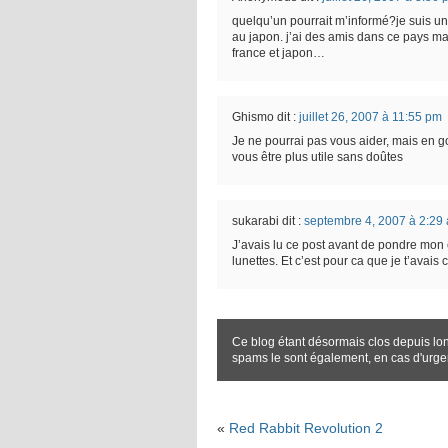
quelqu’un pourrait m’informé?je suis une
au japon. j’ai des amis dans ce pays mai
france et japon…
Ghismo
dit :
juillet 26, 2007 à 11:55 pm
Je ne pourrai pas vous aider, mais en g
vous être plus utile sans doûtes
sukarabi
dit :
septembre 4, 2007 à 2:29
J’avais lu ce post avant de pondre mon 
lunettes. Et c’est pour ca que je t’avais 
Ce blog étant désormais clos depuis lo
spams le sont également, en cas d'urg
«
Red Rabbit Revolution 2