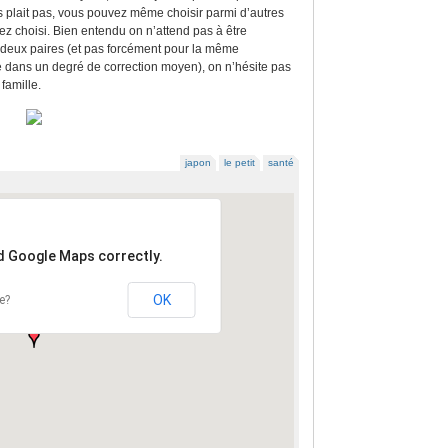
us plait pas, vous pouvez même choisir parmi d’autres
z choisi. Bien entendu on n’attend pas à être
 deux paires (et pas forcément pour la même
e dans un degré de correction moyen), on n’hésite pas
famille.
japon
le petit
santé
ad Google Maps correctly.
OK
e?