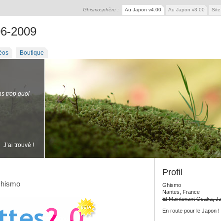
Ghismosphère :
Au Japon v4.00
Au Japon v3.00
Sit
06-2009
éos
Boutique
as trop quoi
J’ai trouvé !
Profil
Ghismo
Ghismo
Nantes, France
Et Maintenant Osaka, J
En route pour le Japon !