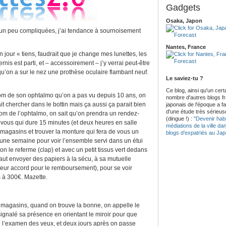
Gadgets
Osaka, Japon
un peu compliquées, j’ai tendance à sournoisement
Nantes, France
 jour « tiens, faudrait que je change mes lunettes, les
is est parti, et – accessoirement – j’y verrai peut-être
à qu’on a sur le nez une prothèse oculaire flambant neuf.
Le saviez-tu ?
Ce blog, ainsi qu'un cert
e nom de son ophtalmo qu’on a pas vu depuis 10 ans, on
nombre d'autres blogs f
it chercher dans le bottin mais ça aussi ça parait bien
japonais de l'époque a fait
d'une étude très sérieus
nom de l’ophtalmo, on sait qu’on prendra un rendez-
(dingue !) :
"Devenir habi
vous qui dure 15 minutes (et deux heures en salle
médiations de la ville da
es magasins et trouver la monture qui fera de vous un
blogs d’expatriés au Ja
une semaine pour voir l’ensemble servi dans un étui
on le referme (clap) et avec un petit tissus vert dedans
s faut envoyer des papiers à la sécu, à sa mutuelle
 leur accord pour le remboursement), pour se voir
 à 300€. Mazette.
 magasins, quand on trouve la bonne, on appelle le
a signalé sa présence en orientant le miroir pour que
 l’examen des yeux, et deux jours après on passe