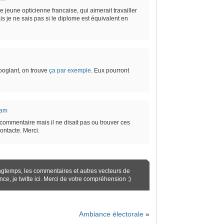
 jeune opticienne francaise, qui aimerait travailler
s je ne sais pas si le diplome est équivalent en
ooglant, on trouve
ça par exemple
. Eux pourront
 am
commentaire mais il ne disait pas ou trouver ces
contacte. Merci.
ngtemps, les commentaires et autres vecteurs de
ence,
je twitte ici
. Merci de votre compréhension :)
Ambiance électorale
»