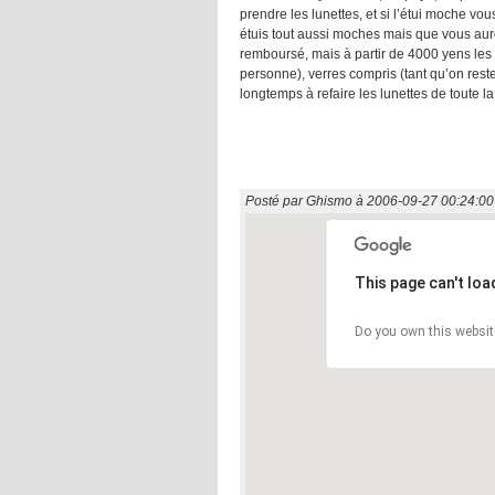
prendre les lunettes, et si l’étui moche vo
étuis tout aussi moches mais que vous aure
remboursé, mais à partir de 4000 yens les
personne), verres compris (tant qu’on rest
longtemps à refaire les lunettes de toute la 
Posté par
Ghismo
à
2006-09-27 00:24:00
This page can't lo
Do you own this websit