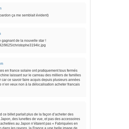
m
(pardon ça me semblait évident)
m
e gagnant de la nouvelle star !
42/9625/christophe3194lc.jpg
 pm
ttes en france solaire ont pratiquement tous fermés
chine laissant sur le carreau des milliers de familles
r car ce savoir faire acquis depuis plusieurs années
ne n’en veux non à la délocalisation acheter francais
e billet parlait plus de la façon d’acheter des
Japon, des lunettes de vue, et pas des accessoires
 achetées au Japon n’étaient pas « Fabriquées en
 dans les rayons, la France a une belle image de