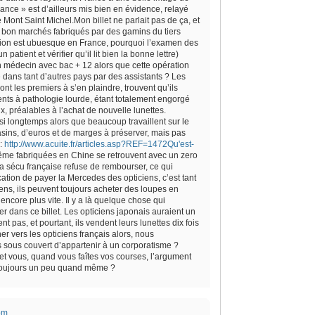
rance » est d’ailleurs mis bien en évidence, relayé
 Mont Saint Michel.Mon billet ne parlait pas de ça, et
s bon marchés fabriqués par des gamins du tiers
tion est ubuesque en France, pourquoi l’examen des
atient et vérifier qu’il lit bien la bonne lettre)
un médecin avec bac + 12 alors que cette opération
e dans tant d’autres pays par des assistants ? Les
nt les premiers à s’en plaindre, trouvent qu’ils
ents à pathologie lourde, étant totalement engorgé
 préalables à l’achat de nouvelle lunettes.
i longtemps alors que beaucoup travaillent sur le
sins, d’euros et de marges à préserver, mais pas
 :
http://www.acuite.fr/articles.asp?REF=1472Qu'est-
même fabriquées en Chine se retrouvent avec un zero
a sécu française refuse de rembourser, ce qui
ation de payer la Mercedes des opticiens, c’est tant
ns, ils peuvent toujours acheter des loupes en
encore plus vite. Il y a là quelque chose qui
r dans ce billet. Les opticiens japonais auraient un
t pas, et pourtant, ils vendent leurs lunettes dix fois
er vers les opticiens français alors, nous
 sous couvert d’appartenir à un corporatisme ?
, et vous, quand vous faîtes vos courses, l’argument
, toujours un peu quand même ?
 pm