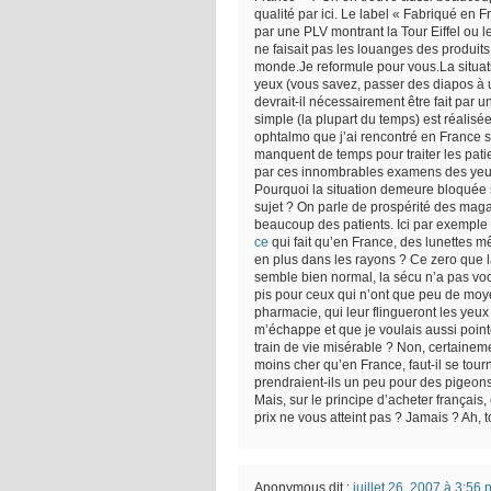
qualité par ici. Le label « Fabriqué en F
par une PLV montrant la Tour Eiffel ou le
ne faisait pas les louanges des produit
monde.Je reformule pour vous.La situa
yeux (vous savez, passer des diapos à un p
devrait-il nécessairement être fait par 
simple (la plupart du temps) est réalisé
ophtalmo que j’ai rencontré en France so
manquent de temps pour traiter les pati
par ces innombrables examens des yeux,
Pourquoi la situation demeure bloquée s
sujet ? On parle de prospérité des maga
beaucoup des patients. Ici par exemple
ce
qui fait qu’en France, des lunettes 
en plus dans les rayons ? Ce zero que l
semble bien normal, la sécu n’a pas voc
pis pour ceux qui n’ont que peu de moye
pharmacie, qui leur flingueront les yeux 
m’échappe et que je voulais aussi pointe
train de vie misérable ? Non, certainemen
moins cher qu’en France, faut-il se tourn
prendraient-ils un peu pour des pigeons
Mais, sur le principe d’acheter français
prix ne vous atteint pas ? Jamais ? Ah
Anonymous
dit :
juillet 26, 2007 à 3:56