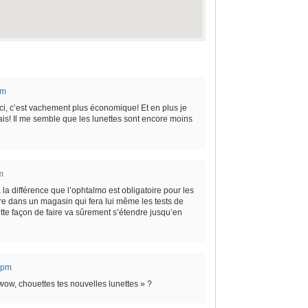
am
 ici, c’est vachement plus économique! Et en plus je
is! Il me semble que les lunettes sont encore moins
m
 la différence que l’ophtalmo est obligatoire pour les
dre dans un magasin qui fera lui même les tests de
cette façon de faire va sûrement s’étendre jusqu’en
 pm
ow, chouettes tes nouvelles lunettes » ?