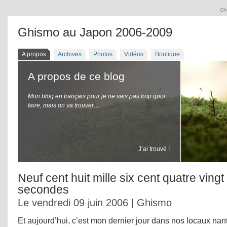
Gh
Ghismo au Japon 2006-2009
A propos
Archives
Photos
Vidéos
Boutique
A propos de ce blog
Mon blog en français pour je ne sais pas trop quoi
faire, mais on va trouver…
J’ai trouvé !
Neuf cent huit mille six cent quatre ving
secondes
Le vendredi 09 juin 2006 | Ghismo
Et aujourd’hui, c’est mon dernier jour dans nos locaux nant