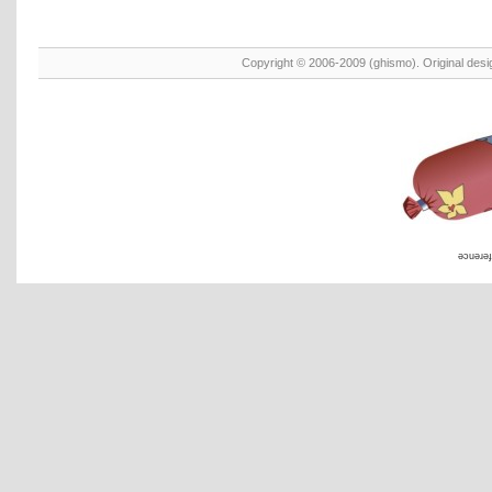
Copyright © 2006-2009 (ghismo). Original des
əɔuəɹəɟ