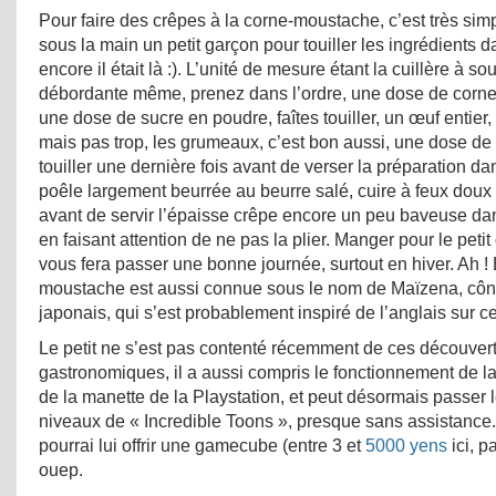
Pour faire des crêpes à la corne-moustache, c’est très simpl
sous la main un petit garçon pour touiller les ingrédients d
encore il était là :). L’unité de mesure étant la cuillère à 
débordante même, prenez dans l’ordre, une dose de corn
une dose de sucre en poudre, faîtes touiller, un œuf entier, f
mais pas trop, les grumeaux, c’est bon aussi, une dose de la
touiller une dernière fois avant de verser la préparation da
poêle largement beurrée au beurre salé, cuire à feux doux 
avant de servir l’épaisse crêpe encore un peu baveuse dan
en faisant attention de ne pas la plier. Manger pour le petit
vous fera passer une bonne journée, surtout en hiver. Ah ! E
moustache est aussi connue sous le nom de Maïzena, côn
japonais, qui s’est probablement inspiré de l’anglais sur c
Le petit ne s’est pas contenté récemment de ces découver
gastronomiques, il a aussi compris le fonctionnement de l
de la manette de la Playstation, et peut désormais passer 
niveaux de « Incredible Toons », presque sans assistance. 
pourrai lui offrir une gamecube (entre 3 et
5000 yens
ici, p
ouep.