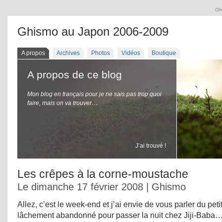
Gh
Ghismo au Japon 2006-2009
A propos
Archives
Photos
Vidéos
Boutique
A propos de ce blog
Mon blog en français pour je ne sais pas trop quoi
faire, mais on va trouver…
J’ai trouvé !
Les crêpes à la corne-moustache
Le dimanche 17 février 2008 | Ghismo
Allez, c’est le week-end et j’ai envie de vous parler du peti
lâchement abandonné pour passer la nuit chez Jiji-Baba