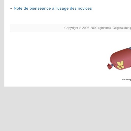
«
Note de bienséance à l’usage des novices
Copyright © 2006-2009 (ghismo). Original des
əɔuəɹəɟ