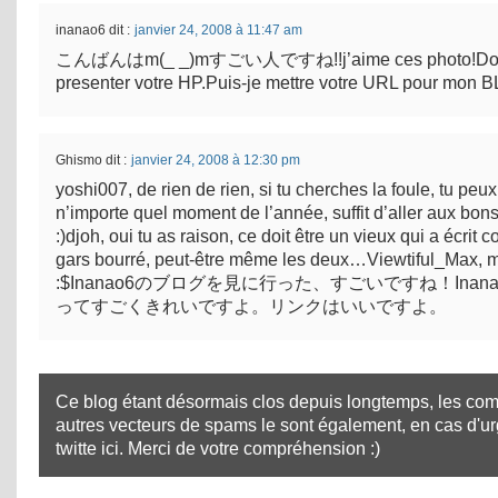
inanao6
dit :
janvier 24, 2008 à 11:47 am
こんばんはm(_ _)mすごい人ですね!!j’aime ces photo!Donc
presenter votre HP.Puis-je mettre votre URL pour mon
Ghismo
dit :
janvier 24, 2008 à 12:30 pm
yoshi007, de rien de rien, si tu cherches la foule, tu peux
n’importe quel moment de l’année, suffit d’aller aux bons
:)djoh, oui tu as raison, ce doit être un vieux qui a écri
gars bourré, peut-être même les deux…Viewtiful_Max, m
:$Inanao6のブログを見に行った、すごいですね！Ina
ってすごくきれいですよ。リンクはいいですよ。
Ce blog étant désormais clos depuis longtemps, les com
autres vecteurs de spams le sont également, en cas d'u
twitte ici
. Merci de votre compréhension :)