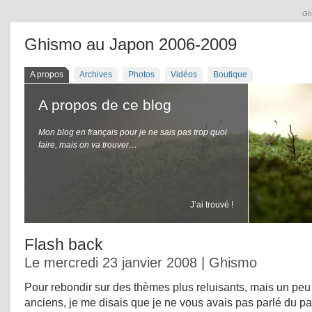
Gh
Ghismo au Japon 2006-2009
A propos
Archives
Photos
Vidéos
Boutique
A propos de ce blog
Mon blog en français pour je ne sais pas trop quoi
faire, mais on va trouver…
J’ai trouvé !
Flash back
Le mercredi 23 janvier 2008 | Ghismo
Pour rebondir sur des thèmes plus reluisants, mais un peu 
anciens, je me disais que je ne vous avais pas parlé du pa