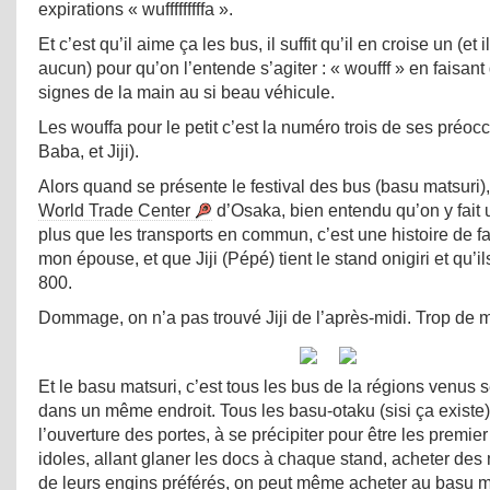
expirations « wufffffffffa ».
Et c’est qu’il aime ça les bus, il suffit qu’il en croise un (et i
aucun) pour qu’on l’entende s’agiter : « woufff » en faisan
signes de la main au si beau véhicule.
Les wouffa pour le petit c’est la numéro trois de ses préoc
Baba, et Jiji).
Alors quand se présente le festival des bus (basu matsuri)
World Trade Center
d’Osaka, bien entendu qu’on y fait u
plus que les transports en commun, c’est une histoire de f
mon épouse, et que Jiji (Pépé) tient le stand onigiri et qu’i
800.
Dommage, on n’a pas trouvé Jiji de l’après-midi. Trop de 
Et le basu matsuri, c’est tous les bus de la régions venus s
dans un même endroit. Tous les basu-otaku (sisi ça existe)
l’ouverture des portes, à se précipiter pour être les premier
idoles, allant glaner les docs à chaque stand, acheter des
de leurs engins préférés, on peut même acheter au basu m