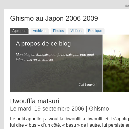
Gh
Ghismo au Japon 2006-2009
A propos
Archives
Photos
Vidéos
Boutique
A propos de ce blog
Mon blog en français pour je ne sais pas trop quoi
faire, mais on va trouver…
J’ai trouvé !
Bwoufffa matsuri
Le mardi 19 septembre 2006 | Ghismo
Le petit appelle ça woufffa, bwoufffffa, bwoufff, et il s’app
lui dire « bus » d’un côté, « basu » de l’autre, lui persiste