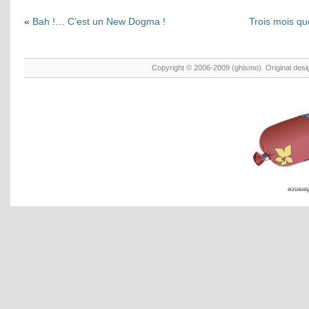
«
Bah !… C’est un New Dogma !
Trois mois que
Copyright © 2006-2009 (ghismo). Original des
əɔuəɹəɟ