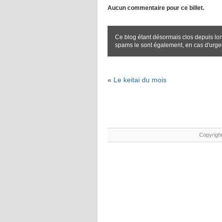
Aucun commentaire pour ce billet.
Ce blog étant désormais clos depuis lo
spams le sont également, en cas d'urg
«
Le keitai du mois
Copyright