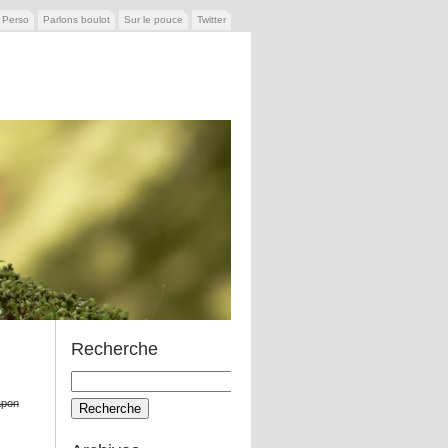
e Perso
Parlons boulot
Sur le pouce
Twitter
Recherche
Recherche
pour:
apon