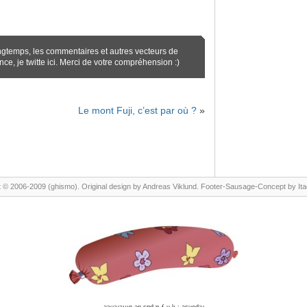
ngtemps, les commentaires et autres vecteurs de
ence,
je twitte ici
. Merci de votre compréhension :)
Le mont Fuji, c’est par où ?
»
 © 2006-2009 (ghismo). Original design by
Andreas Viklund
. Footer-Sausage-Concept by
It