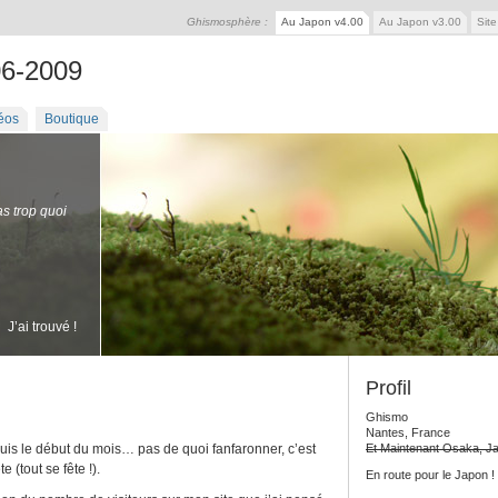
Ghismosphère :
Au Japon v4.00
Au Japon v3.00
Sit
06-2009
éos
Boutique
as trop quoi
J’ai trouvé !
Profil
Ghismo
Nantes, France
depuis le début du mois… pas de quoi fanfaronner, c’est
Et Maintenant Osaka, J
e (tout se fête !).
En route pour le Japon !