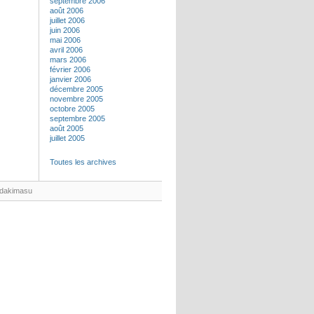
septembre 2006
août 2006
juillet 2006
juin 2006
mai 2006
avril 2006
mars 2006
février 2006
janvier 2006
décembre 2005
novembre 2005
octobre 2005
septembre 2005
août 2005
juillet 2005
Toutes les archives
adakimasu