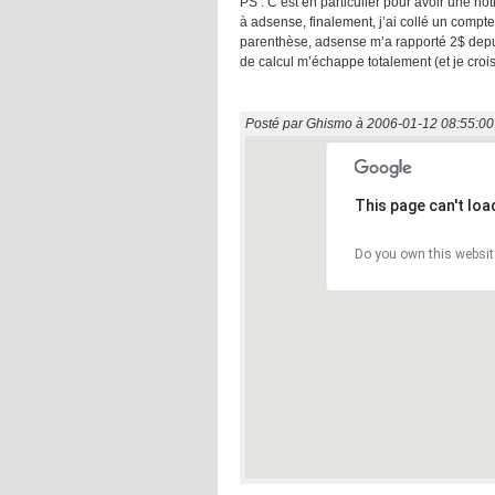
PS : C’est en particulier pour avoir une no
à adsense, finalement, j’ai collé un compt
parenthèse, adsense m’a rapporté 2$ depui
de calcul m’échappe totalement (et je crois 
Posté par
Ghismo
à
2006-01-12 08:55:00
This page can't lo
Do you own this websit