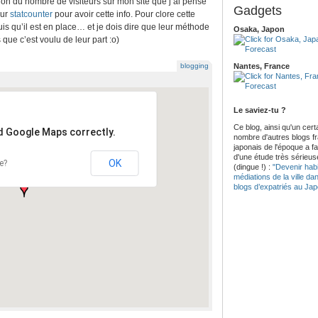
tion du nombre de visiteurs sur mon site que j’ai pensé
Gadgets
eur
statcounter
pour avoir cette info. Pour clore cette
s qu’il est en place… et je dois dire que leur méthode
Osaka, Japon
que c’est voulu de leur part :o)
blogging
Nantes, France
Le saviez-tu ?
Ce blog, ainsi qu'un cert
ad Google Maps correctly.
nombre d'autres blogs f
japonais de l'époque a fait
d'une étude très sérieus
OK
e?
(dingue !) :
"Devenir habi
médiations de la ville da
blogs d’expatriés au Ja